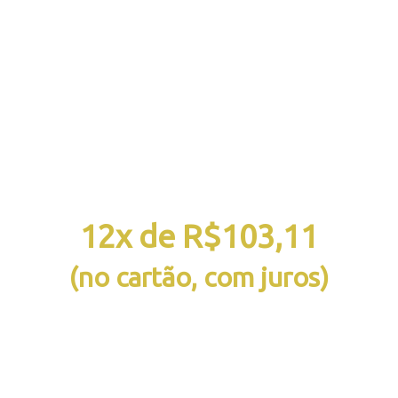
Inscrições abertas, não
perca sua vaga!
De
R$ 2.997,00
por apenas:
12x de R$103,11
(no cartão, com juros)
ou
R$ 997,00 à vista
(no PIX ou Boleto, em até 5X