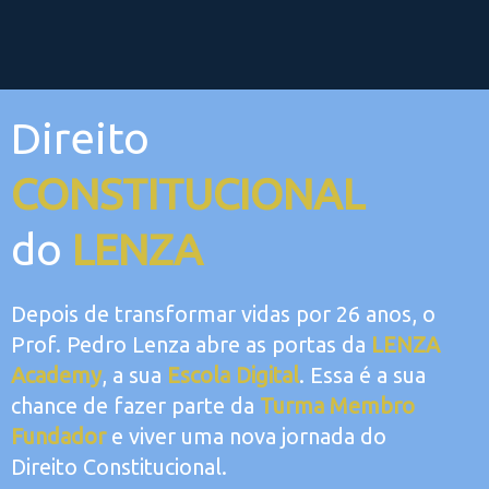
Direito
CONSTITUCIONAL
do
LENZA
Depois de transformar vidas por 26 anos, o
Prof. Pedro Lenza abre as portas da
LENZA
Academy
, a sua
Escola Digital
. Essa é a sua
chance de fazer parte da
Turma Membro
Fundador
e viver uma nova jornada do
Direito Constitucional.