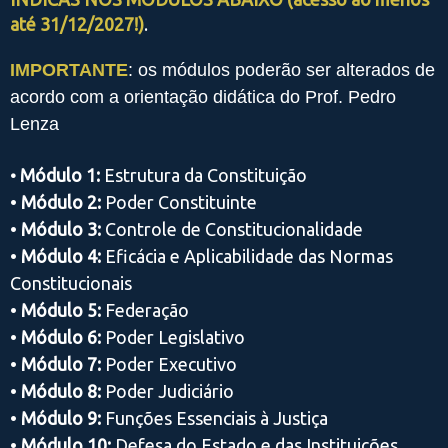
até 31/12/2027!)
.
IMPORTANTE
: os módulos poderão ser alterados de
acordo com a orientação didática do Prof. Pedro
Lenza
Módulo 1:
Estrutura da Constituição
•
•
Módulo 2:
Poder Constituinte
•
Módulo 3:
Controle de Constitucionalidade
•
Módulo 4:
Eficácia e Aplicabilidade das Normas
Constitucionais
•
Módulo 5:
Federação
•
Módulo 6:
Poder Legislativo
•
Módulo 7:
Poder Executivo
•
Módulo 8:
Poder Judiciário
•
Módulo 9:
Funções Essenciais à Justiça
•
Módulo 10:
Defesa do Estado e das Instituições